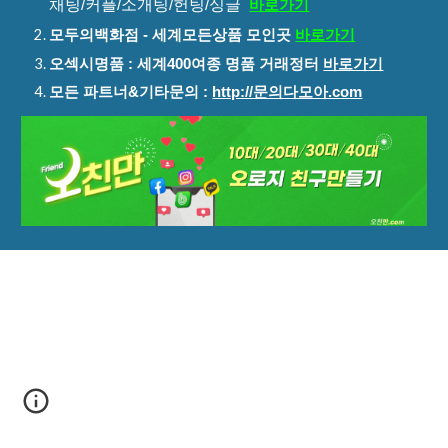
채팅/커플/소개팅/헌팅/싱글
바로가기
모두의백화점 - 세계모든상품 모인곳
바로가기
오섹시명품 : 세계400여종 명품 거래정터
바로가기
모든 파트너&기타문의 :
http://문의다모아.com