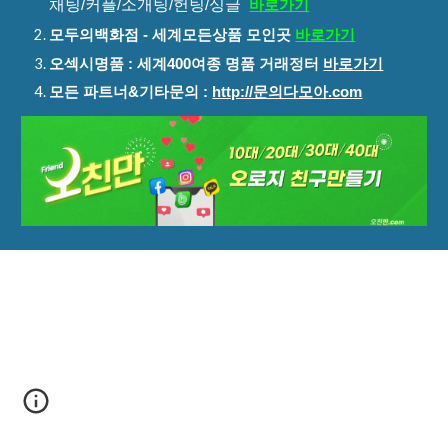
채팅/커플/소개팅/헌팅/싱글
바로가기
모두의백화점 - 세계모든상품 모인곳
바로가기
오섹시명품 : 세계400여종 명품 거래정터
바로가기
모든 파트너&기타문의 :
http://문의다모아.com